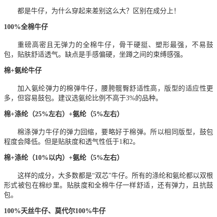
都是牛仔，为什么穿起来差别这么大？区别在成分上！
100%全棉牛仔
重磅高密且无弹力的全棉牛仔，骨干硬挺、塑形最强，不易鼓
包，贴肤舒适透气。缺点是手感偏硬，坐蹲之间的束缚感强。
棉+氨纶牛仔
加入氨纶弹力的棉弹牛仔，腰胯髋臀舒适性高，版型的适应性更
多，但容易鼓包。建议选氨纶比例不高于3%的品种。
棉+涤纶（25%左右）+氨纶（5%左右）
棉涤弹力牛仔的弹力回缩，要略好于棉弹。所以相同版型，鼓包
程度会降低。但是贴肤度和透气性低于1和2。
棉+涤纶（10%以内）+氨纶（5%左右）
这样的成分，大多数都是“双芯”牛仔。所有的涤纶和氨纶都以双根
形式被包在棉纱里。贴肤度和全棉牛仔一样舒适，还有弹力，且抗鼓
包。
100%天丝牛仔、莫代尔100%牛仔