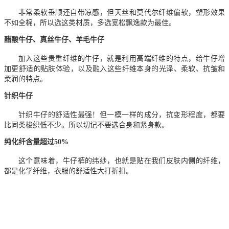
非常柔软垂顺还自带凉感，但天丝和莫代尔纤维偏软，塑形效果
不如全棉，所以选这类材质，多选宽松飘逸款为最佳。
醋酸牛仔、真丝牛仔、羊毛牛仔
加入这些贵重纤维的牛仔，就是利用高端纤维的特点，给牛仔增
加更舒适的贴肤体验，以及融入这些纤维本身的光泽、柔软、抗皱和
柔润的特点。
针织牛仔
针织牛仔的舒适性最强！但一模一样的成分，抗变形程度，都要
比同类梭织低不少。所以切记不要选合身和紧身款。
纯化纤含量超过50%
这个意味着，牛仔裤的纬纱，也就是贴在我们皮肤内侧的纤维，
都是化学纤维，衣服的舒适性大打折扣。