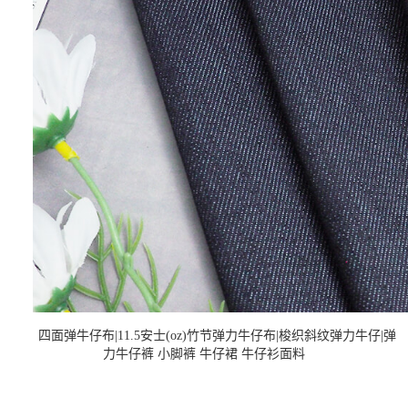
四面弹牛仔布|11.5安士(oz)竹节弹力牛仔布|梭织斜纹弹力牛仔|弹
力牛仔裤 小脚裤 牛仔裙 牛仔衫面料