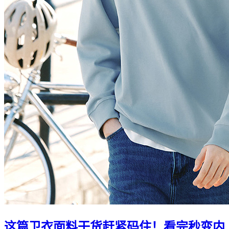
这篇卫衣面料干货赶紧码住！看完秒变内