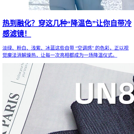
热到融化？穿这几种“降温色”让你自带冷
感滤镜！
淡绿、粉白、浅紫、冰蓝这些自带 “空调感” 的色彩，正以视
觉魔法消解燥热，让每一次亮相都成为一场降温仪式。​