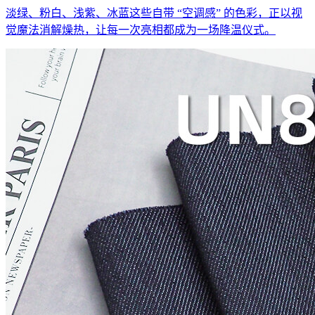
淡绿、粉白、浅紫、冰蓝这些自带 “空调感” 的色彩，正以视
觉魔法消解燥热，让每一次亮相都成为一场降温仪式。​