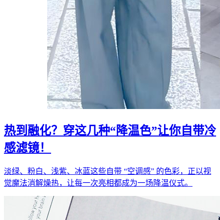
热到融化？穿这几种“降温色”让你自带冷
感滤镜！
淡绿、粉白、浅紫、冰蓝这些自带 “空调感” 的色彩，正以视
觉魔法消解燥热，让每一次亮相都成为一场降温仪式。​