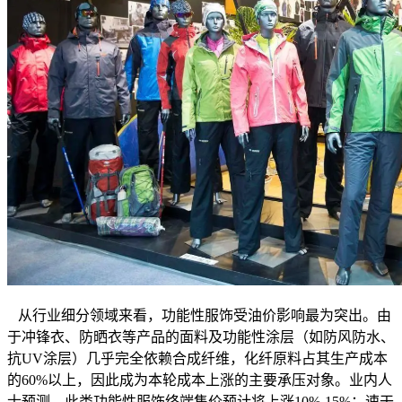
从行业细分领域来看，功能性服饰受油价影响最为突出。由
于冲锋衣、防晒衣等产品的面料及功能性涂层（如防风防水、
抗UV涂层）几乎完全依赖合成纤维，化纤原料占其生产成本
的60%以上，因此成为本轮成本上涨的主要承压对象。业内人
士预测，此类功能性服饰终端售价预计将上涨10%-15%；速干