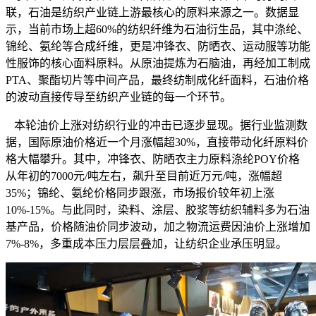
联，石油是纺织产业链上游最核心的原料来源之一。数据显
示，当前市场上超60%的纺织纤维为石油衍生品，其中涤纶、
锦纶、氨纶等合成纤维，更是冲锋衣、防晒衣、运动服等功能
性服饰的核心面料原料。从原油提炼为石脑油，再经加工制成
PTA、聚酯切片等中间产品，最终纺制成化纤面料，石油价格
的波动直接传导至纺织产业链的每一个环节。
本轮油价上涨对纺织行业的冲击已逐步显现。据行业监测数
据，国际原油价格近一个月涨幅超30%，直接带动化纤原料价
格大幅攀升。其中，冲锋衣、防晒衣主力原料涤纶POY价格
从年初的7000元/吨左右，飙升至目前近万元/吨，涨幅超
35%；锦纶、氨纶价格同步跟涨，市场报价较年初上涨
10%-15%。与此同时，染料、涂层、胶浆等纺织辅料多为石油
基产品，价格随油价同步波动，加之物流运费因油价上涨增加
7%-8%，多重成本压力层层叠加，让纺织企业承压明显。