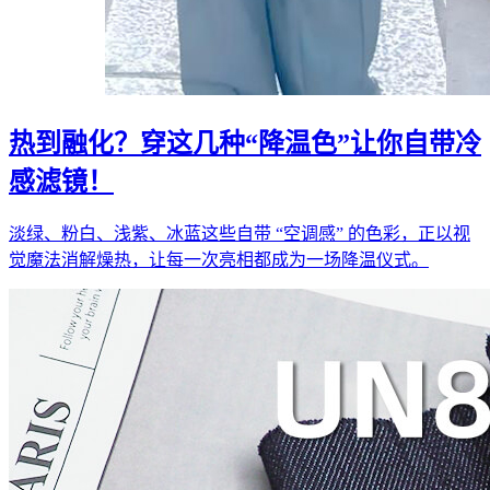
热到融化？穿这几种“降温色”让你自带冷
感滤镜！
淡绿、粉白、浅紫、冰蓝这些自带 “空调感” 的色彩，正以视
觉魔法消解燥热，让每一次亮相都成为一场降温仪式。​