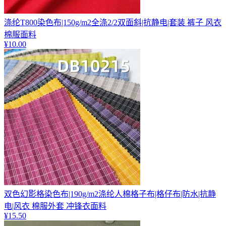
涤纶T800染色布|150g/m2全涤2/2双面斜|抗静电|套装 裤子 风衣
棉服面料
¥
10.00
双色幻影格染色布|190g/m2涤纶人棉格子布|格仔布|防水|抗静
电|风衣 棉服外套 冲锋衣面料
¥
15.50