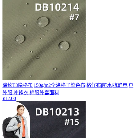
涤纶T8隐格布|150g/m2全涤格子染色布|格仔布|防水|抗静电|户
外服 冲锋衣 棉服外套面料
¥
12.00