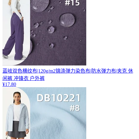
蓝岐双色横纹布|120g/m2锦涤弹力染色布|防水弹力布|夹克 休
闲裤 冲锋衣 户外裤
¥
17.80