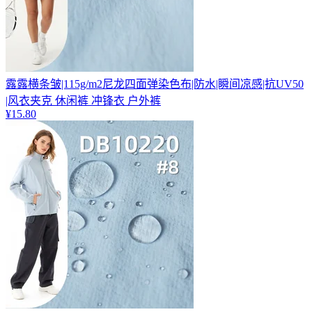
露露横条皱|115g/m2尼龙四面弹染色布|防水|瞬间凉感|抗UV50
|风衣夹克 休闲裤 冲锋衣 户外裤
¥
15.80