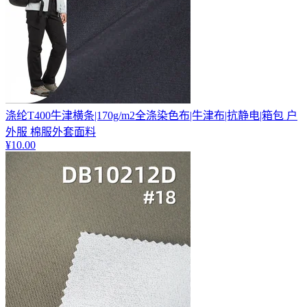
涤纶T400牛津横条|170g/m2全涤染色布|牛津布|抗静电|箱包 户
外服 棉服外套面料
¥
10.00