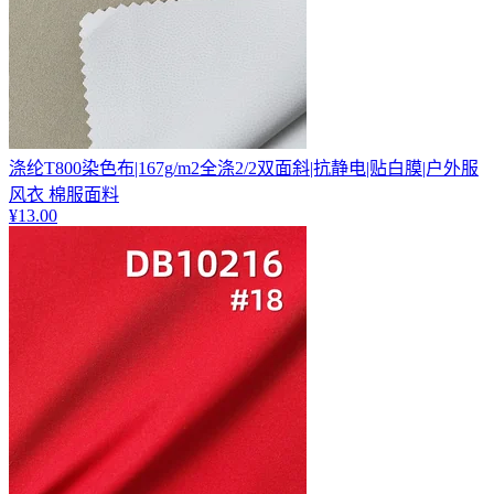
涤纶T800染色布|167g/m2全涤2/2双面斜|抗静电|贴白膜|户外服
风衣 棉服面料
¥
13.00