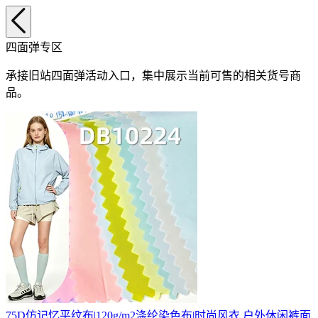
四面弹专区
承接旧站四面弹活动入口，集中展示当前可售的相关货号商
品。
75D仿记忆平纹布|120g/m2涤纶染色布|时尚风衣 户外休闲裤面