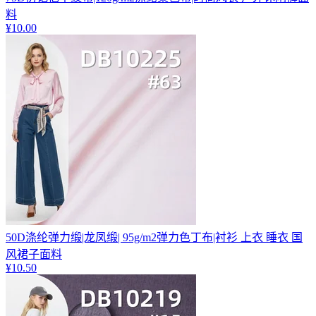
料
¥
10.00
50D涤纶弹力缎|龙凤缎| 95g/m2弹力色丁布|衬衫 上衣 睡衣 国
风裙子面料
¥
10.50