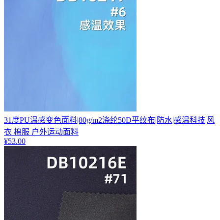
31度PU温感变色面料|80g/m2涤纶50D平纹布|防水|感温科技|风
衣 棉服 户外运动面料
¥
53.00