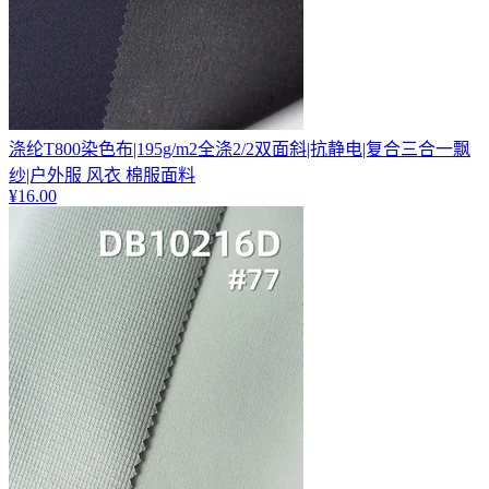
涤纶T800染色布|195g/m2全涤2/2双面斜|抗静电|复合三合一飘
纱|户外服 风衣 棉服面料
¥
16.00