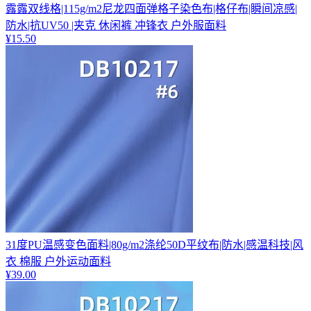
露露双线格|115g/m2尼龙四面弹格子染色布|格仔布|瞬间凉感|
防水|抗UV50 |夹克 休闲裤 冲锋衣 户外服面料
¥
15.50
31度PU温感变色面料|80g/m2涤纶50D平纹布|防水|感温科技|风
衣 棉服 户外运动面料
¥
39.00