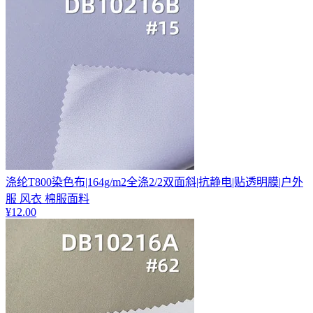
涤纶T800染色布|164g/m2全涤2/2双面斜|抗静电|贴透明膜|户外
服 风衣 棉服面料
¥
12.00