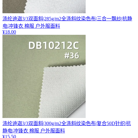
涤纶迪迦3/3双面斜|285g/m2全涤斜纹染色布|三合一飘纱|抗静
电|冲锋衣 棉服 户外服面料
¥
18.00
涤纶迪迦3/3双面斜|300g/m2全涤斜纹染色布|复合50D针织|抗
静电|冲锋衣 棉服 户外服面料
¥
15.50