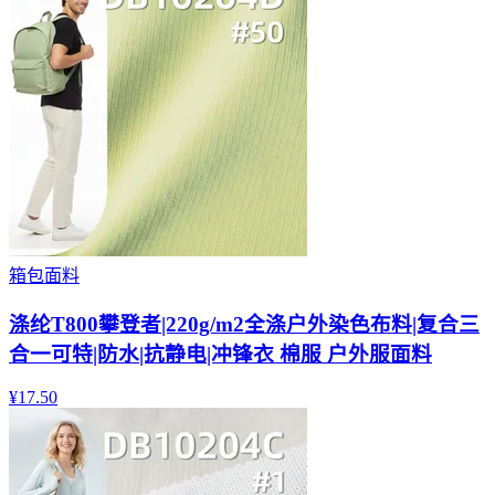
箱包面料
涤纶T800攀登者|220g/m2全涤户外染色布料|复合三
合一可特|防水|抗静电|冲锋衣 棉服 户外服面料
¥
17.50