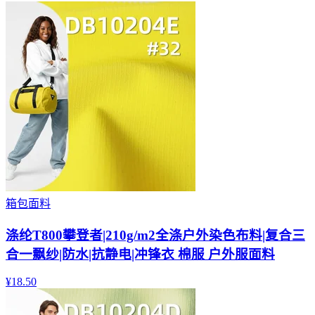
箱包面料
涤纶T800攀登者|210g/m2全涤户外染色布料|复合三
合一飘纱|防水|抗静电|冲锋衣 棉服 户外服面料
¥
18.50