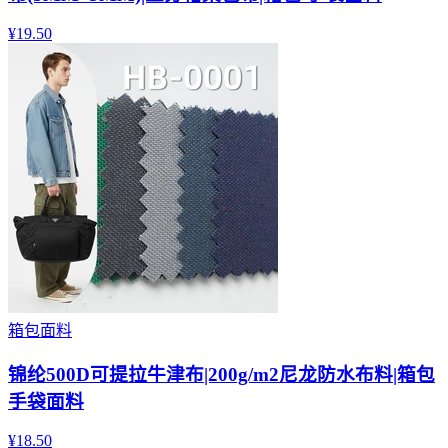
¥
19.50
箱包面料
锦纶500D可提拉牛津布|200g/m2尼龙防水布料|箱包
手袋面料
¥
18.50