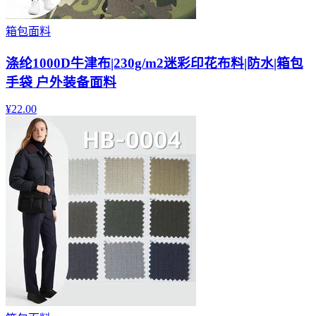
箱包面料
涤纶1000D牛津布|230g/m2迷彩印花布料|防水|箱包
手袋 户外装备面料
¥
22.00