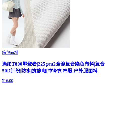
箱包面料
涤纶T800攀登者|225g/m2全涤复合染色布料|复合
50D针织|防水|抗静电|冲锋衣 棉服 户外服面料
¥
16.00