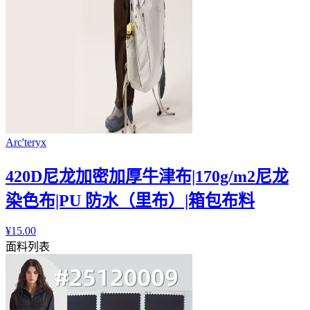
Arc'teryx
420D尼龙加密加厚牛津布|170g/m2尼龙
染色布|PU 防水（里布）|箱包布料
¥
15.00
面料列表