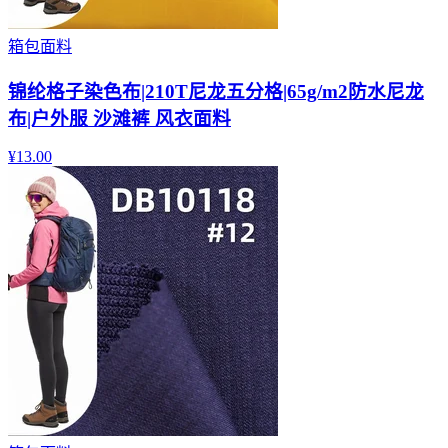
箱包面料
锦纶格子染色布|210T尼龙五分格|65g/m2防水尼龙
布|户外服 沙滩裤 风衣面料
¥
13.00