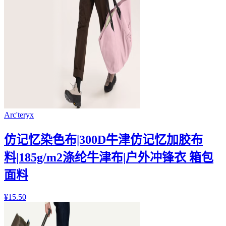
Arc'teryx
仿记忆染色布|300D牛津仿记忆加胶布
料|185g/m2涤纶牛津布|户外冲锋衣 箱包
面料
¥
15.50