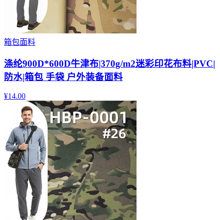
箱包面料
涤纶900D*600D牛津布|370g/m2迷彩印花布料|PVC|
防水|箱包 手袋 户外装备面料
¥
14.00