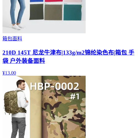
箱包面料
210D 145T 尼龙牛津布|133g/m2锦纶染色布|箱包 手
袋 户外装备面料
¥
13.00