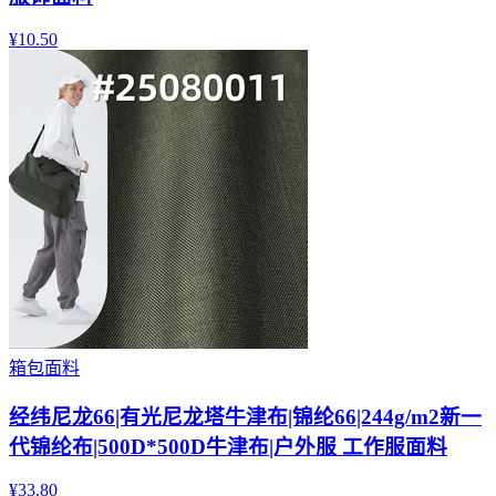
¥
10.50
箱包面料
经纬尼龙66|有光尼龙塔牛津布|锦纶66|244g/m2新一
代锦纶布|500D*500D牛津布|户外服 工作服面料
¥
33.80