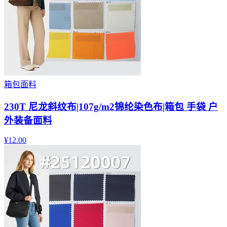
箱包面料
230T 尼龙斜纹布|107g/m2锦纶染色布|箱包 手袋 户
外装备面料
¥
12.00