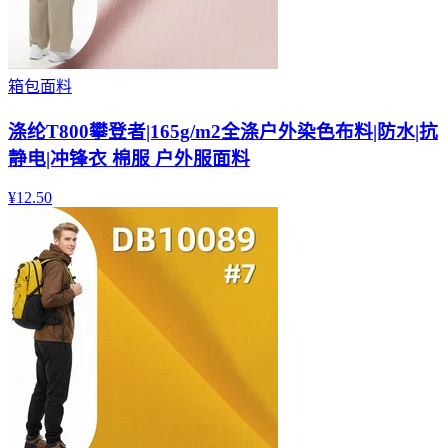
箱包面料
涤纶T800攀登者|165g/m2全涤户外染色布料|防水|抗
静电|冲锋衣 棉服 户外服面料
¥
12.50