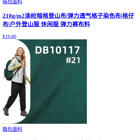
箱包面料
210g/m2涤纶暗格登山布|弹力透气格子染色布|格仔
布|户外登山服 休闲服 弹力裤布料
¥
19.80
箱包面料