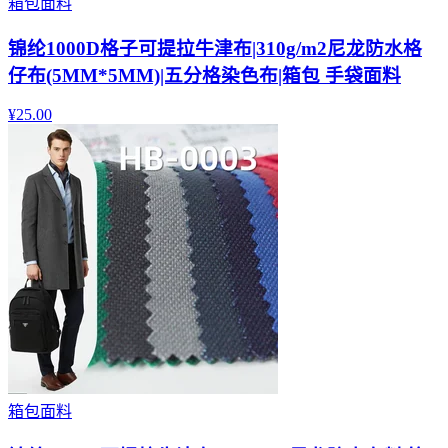
箱包面料
锦纶1000D格子可提拉牛津布|310g/m2尼龙防水格
仔布(5MM*5MM)|五分格染色布|箱包 手袋面料
¥
25.00
箱包面料