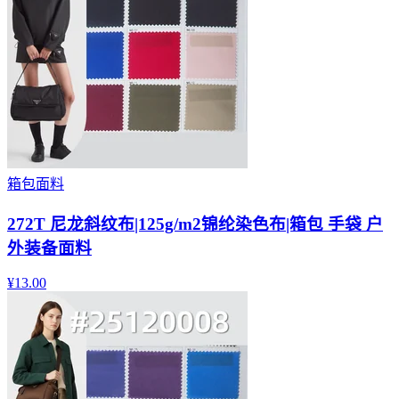
箱包面料
272T 尼龙斜纹布|125g/m2锦纶染色布|箱包 手袋 户
外装备面料
¥
13.00