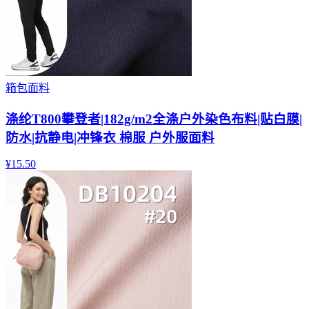
箱包面料
涤纶T800攀登者|182g/m2全涤户外染色布料|贴白膜|
防水|抗静电|冲锋衣 棉服 户外服面料
¥
15.50