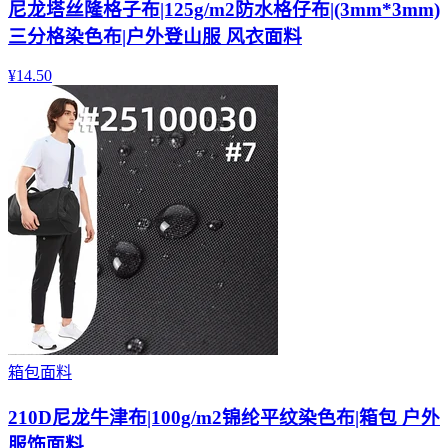
尼龙塔丝隆格子布|125g/m2防水格仔布|(3mm*3mm)
三分格染色布|户外登山服 风衣面料
¥
14.50
箱包面料
210D尼龙牛津布|100g/m2锦纶平纹染色布|箱包 户外
服饰面料