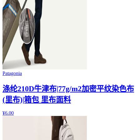
Patagonia
涤纶210D牛津布|77g/m2加密平纹染色布
(里布)|箱包 里布面料
¥
6.00