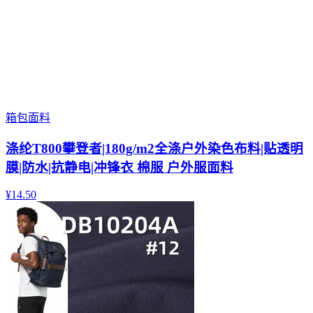
箱包面料
涤纶T800攀登者|180g/m2全涤户外染色布料|贴透明
膜|防水|抗静电|冲锋衣 棉服 户外服面料
¥
14.50