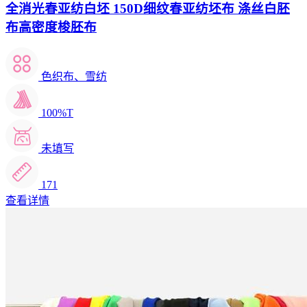
全消光春亚纺白坯 150D细纹春亚纺坯布 涤丝白胚
布高密度梭胚布
色织布、雪纺
100%T
未填写
171
查看详情