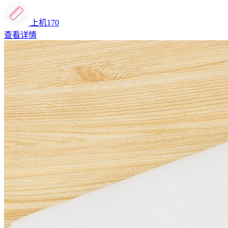
上机170
查看详情