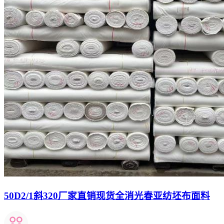
50D2/1斜320厂家直销现货全消光春亚纺坯布面料