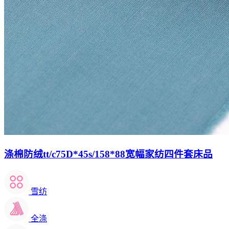
涤棉防绒tt/c75D*45s/158*88宽幅家纺四件套床品
雪纺
全涤