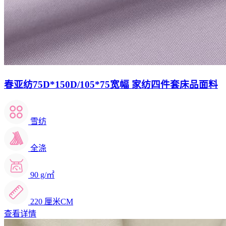
春亚纺75D*150D/105*75宽幅 家纺四件套床品面料
雪纺
全涤
90 g/㎡
220 厘米CM
查看详情