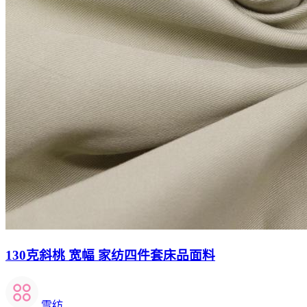
130克斜桃 宽幅 家纺四件套床品面料
雪纺