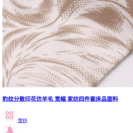
豹纹分散印花仿羊毛 宽幅 家纺四件套床品面料
雪纺