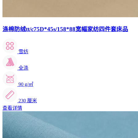
涤棉防绒tt/c75D*45s/158*88宽幅家纺四件套床品
雪纺
全涤
90 g/㎡
230 厘米
查看详情