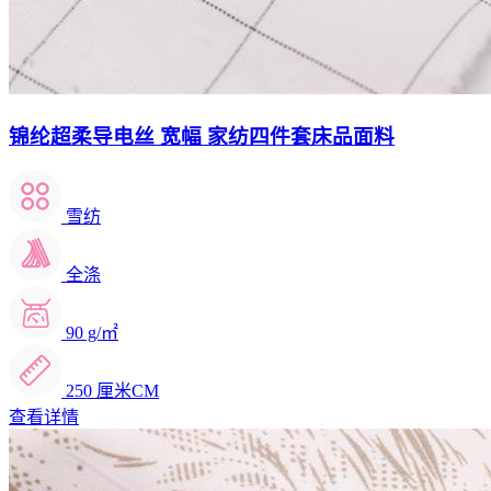
锦纶超柔导电丝 宽幅 家纺四件套床品面料
雪纺
全涤
90 g/㎡
250 厘米CM
查看详情