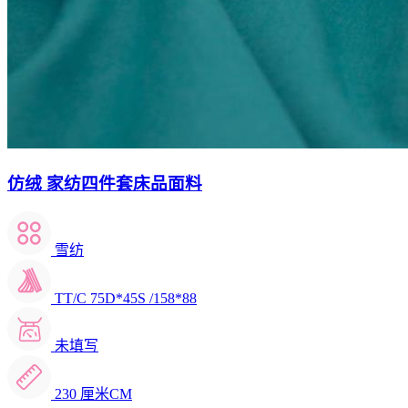
仿绒 家纺四件套床品面料
雪纺
TT/C 75D*45S /158*88
未填写
230 厘米CM