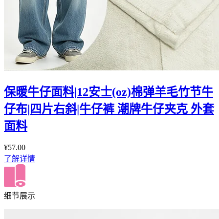
保暖牛仔面料|12安士(oz)棉弹羊毛竹节牛
仔布|四片右斜|牛仔裤 潮牌牛仔夹克 外套
面料
¥57.00
了解详情
细节展示